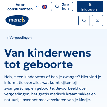
Links
Voor
Zoe
voor
ken
consumenten
Inloggen
snelle
Zoeken
navigatie
Gebruikers menu
Vergoedingen
Van kinderwens
tot geboorte
Heb je een kinderwens of ben je zwanger? Hier vind je
informatie over alles wat komt kijken bij
zwangerschap en geboorte. Bijvoorbeeld over
vergoedingen, het gratis medisch kraampakket en
natuurlijk over het meeverzekeren van je kindje.