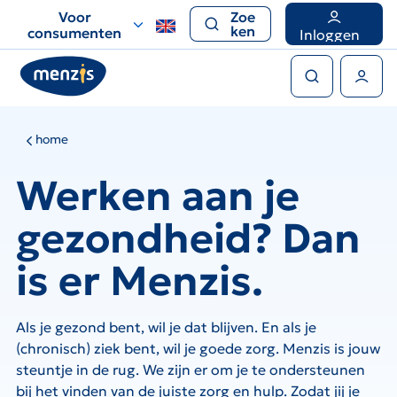
Links
Voor
Zoe
voor
ken
consumenten
Inloggen
snelle
Zoeken
navigatie
Gebruikers menu
home
Werken aan je
gezondheid? Dan
is er Menzis.
Als je gezond bent, wil je dat blijven. En als je
(chronisch) ziek bent, wil je goede zorg. Menzis is jouw
steuntje in de rug. We zijn er om je te ondersteunen
bij het vinden van de juiste zorg en hulp. Zodat jij je