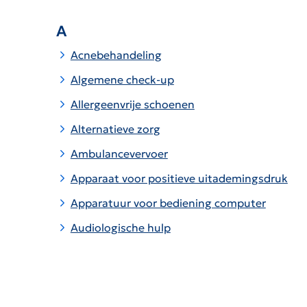
A
Acnebehandeling
Algemene check-up
Allergeenvrije schoenen
Alternatieve zorg
Ambulancevervoer
Apparaat voor positieve uitademingsdruk
Apparatuur voor bediening computer
Audiologische hulp