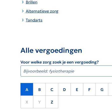
Brillen
Alternatieve zorg
Tandarts
Alle vergoedingen
Voor welke zorg zoek je een vergoeding?
A
B
C
D
E
F
G
X
Y
Z