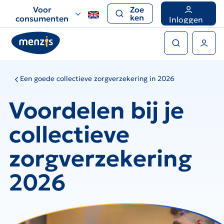
Links
Voor
Zoe
voor
ken
consumenten
Inloggen
snelle
Zoeken
navigatie
Gebruikers menu
Een goede collectieve zorgverzekering in 2026
Voordelen bij je
collectieve
zorgverzekering
2026