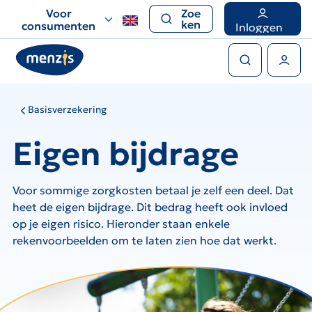
Links
Voor
Zoe
voor
ken
consumenten
Inloggen
snelle
Zoeken
navigatie
Gebruikers menu
Basisverzekering
Eigen bijdrage
Voor sommige zorgkosten betaal je zelf een deel. Dat
heet de eigen bijdrage. Dit bedrag heeft ook invloed
op je eigen risico. Hieronder staan enkele
rekenvoorbeelden om te laten zien hoe dat werkt.