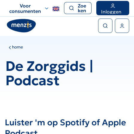
Links
Voor
Zoe
voor
ken
consumenten
Inloggen
snelle
Zoeken
navigatie
Gebruikers menu
home
De Zorggids |
Podcast
Luister 'm op Spotify of Apple
Podcast