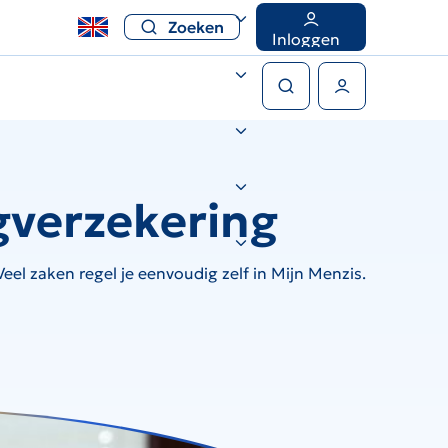
Zoeken
Inloggen
Zoeken
Gebruikers menu
gverzekering
el zaken regel je eenvoudig zelf in Mijn Menzis.