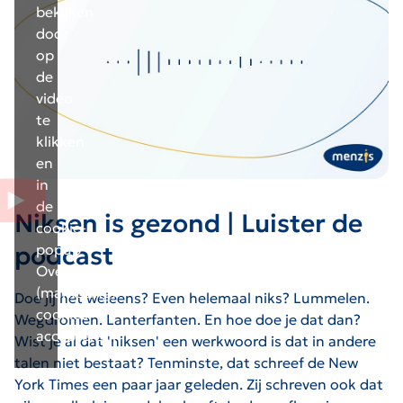
bekijken
door
op
de
video
te
klikken
en
in
de
Niksen is gezond | Luister de
cookie-
podcast
popup
Overige
(marketing)
Doe jij het weleens? Even helemaal niks? Lummelen.
cookies
Wegdromen. Lanterfanten. En hoe doe je dat dan?
accepteren.
Wist je al dat 'niksen' een werkwoord is dat in andere
talen niet bestaat? Tenminste, dat schreef de New
York Times een paar jaar geleden. Zij schreven ook dat