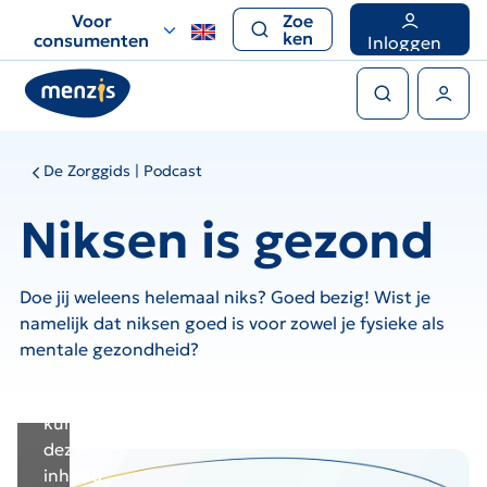
Deze
Links
Voor
Zoe
externe
voor
ken
consumenten
Inloggen
inhoud
snelle
Zoeken
kan
navigatie
Gebruikers menu
niet
worden
getoond
De Zorggids | Podcast
omdat
u
Niksen is gezond
third-
party
cookies
Doe jij weleens helemaal niks? Goed bezig! Wist je
niet
namelijk dat niksen goed is voor zowel je fysieke als
hebt
mentale gezondheid?
geaccepteerd.
U
kunt
deze
inhoud