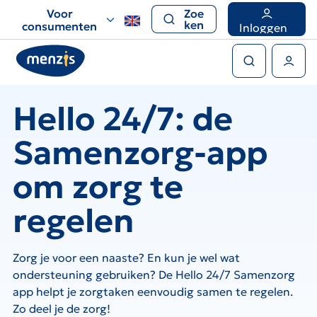
Links
Voor
Zoe
voor
ken
consumenten
Inloggen
snelle
Zoeken
navigatie
Gebruikers menu
Hello 24/7: de
Samenzorg-app
om zorg te
regelen
Zorg je voor een naaste? En kun je wel wat
ondersteuning gebruiken? De Hello 24/7 Samenzorg
app helpt je zorgtaken eenvoudig samen te regelen.
Zo deel je de zorg!