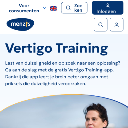
Links
Voor
Zoe
voor
ken
consumenten
Inloggen
snelle
Zoeken
navigatie
Gebruikers menu
Vertigo Training
Last van duizeligheid en op zoek naar een oplossing?
Ga aan de slag met de gratis Vertigo Training-app.
Dankzij die app leert je brein beter omgaan met
prikkels die duizeligheid veroorzaken.