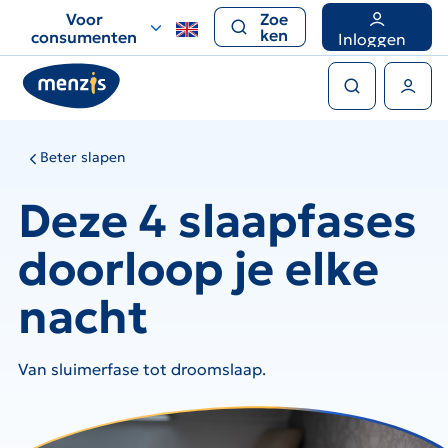
Links
Voor
Zoe
voor
ken
consumenten
Inloggen
snelle
Zoeken
navigatie
Gebruikers menu
Beter slapen
Deze 4 slaapfases
doorloop je elke
nacht
Van sluimerfase tot droomslaap.