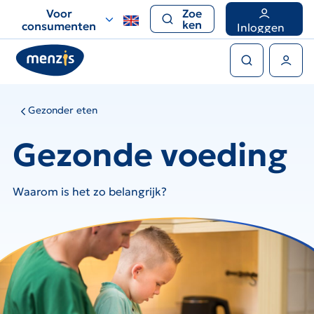
Links
Voor
Zoe
voor
ken
consumenten
Inloggen
snelle
Zoeken
navigatie
Gebruikers menu
Gezonder eten
Gezonde voeding
Waarom is het zo belangrijk?