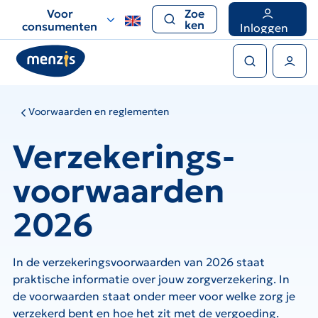
Links
Voor
Zoe
voor
ken
consumenten
Inloggen
snelle
Zoeken
navigatie
Gebruikers menu
Voorwaarden en reglementen
Verzekerings-
voorwaarden
2026
In de verzekeringsvoorwaarden van 2026 staat
praktische informatie over jouw zorgverzekering. In
de voorwaarden staat onder meer voor welke zorg je
verzekerd bent en hoe het zit met de vergoeding.