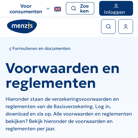
Links
Voor
Zoe
voor
ken
consumenten
Inloggen
snelle
Zoeken
navigatie
Gebruikers menu
Formulieren en documenten
Voorwaarden en
reglementen
Hieronder staan de verzekeringsvoorwaarden en
reglementen van de Basisverzekering. Log in,
download en sla op. Alle voorwaarden en reglementen
bekijken? Bekijk hieronder de voorwaarden en
reglementen per jaar.