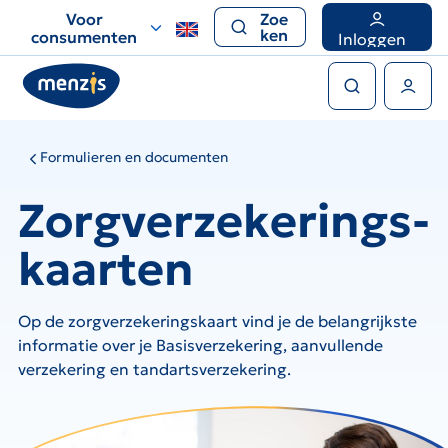
Links
Voor
Zoe
voor
ken
consumenten
Inloggen
snelle
Zoeken
navigatie
Gebruikers menu
Formulieren en documenten
Zorgverzekerings-
kaarten
Op de zorgverzekeringskaart vind je de belangrijkste
informatie over je Basisverzekering, aanvullende
verzekering en tandartsverzekering.