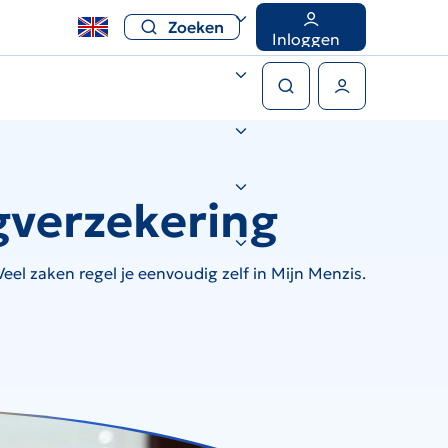
Zoeken
Inloggen
Zoeken
Gebruikers menu
gverzekering
el zaken regel je eenvoudig zelf in Mijn Menzis.