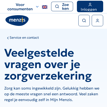
Links
Voor
Zoe
voor
ken
consumenten
Inloggen
snelle
Zoeken
navigatie
Gebruikers menu
Service en contact
Veelgestelde
vragen over je
zorgverzekering
Zorg kan soms ingewikkeld zijn. Gelukkig hebben we
op de meeste vragen snel een antwoord. Veel zaken
regel je eenvoudig zelf in Mijn Menzis.