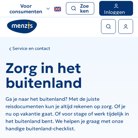
Links
Voor
Zoe
voor
ken
consumenten
Inloggen
snelle
Zoeken
navigatie
Gebruikers menu
Service en contact
Zorg in het
buitenland
Ga je naar het buitenland? Met de juiste
reisdocumenten kun je altijd rekenen op zorg. Of je
nu op vakantie gaat. Of voor stage of werk tijdelijk in
het buitenland bent. We helpen je graag met onze
handige buitenland-checklist.