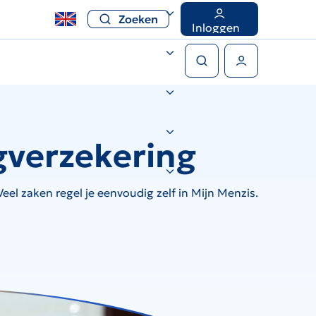
Zoeken
Inloggen
Zoeken
Gebruikers menu
gverzekering
el zaken regel je eenvoudig zelf in Mijn Menzis.