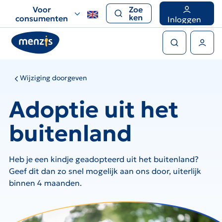
Links
Voor
Zoe
voor
ken
consumenten
Inloggen
snelle
Zoeken
navigatie
Gebruikers menu
Wijziging doorgeven
Adoptie uit het
buitenland
Heb je een kindje geadopteerd uit het buitenland?
Geef dit dan zo snel mogelijk aan ons door, uiterlijk
binnen 4 maanden.