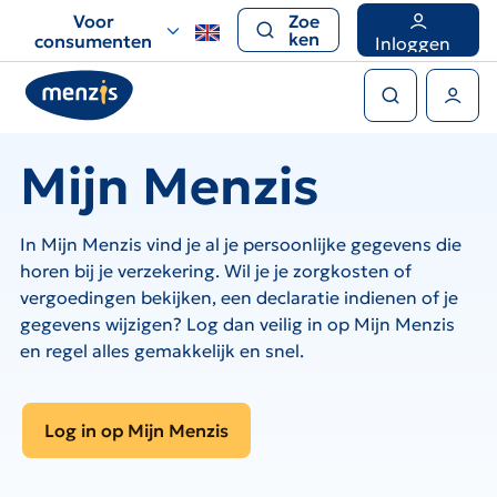
Links
Voor
Zoe
voor
ken
consumenten
Inloggen
snelle
Zoeken
navigatie
Gebruikers menu
Mijn Menzis
In Mijn Menzis vind je al je persoonlijke gegevens die
horen bij je verzekering. Wil je je zorgkosten of
vergoedingen bekijken, een declaratie indienen of je
gegevens wijzigen? Log dan veilig in op Mijn Menzis
en regel alles gemakkelijk en snel.
Log in op Mijn Menzis