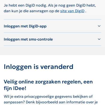
Je hebt een DigiD nodig. Als je nog geen DigiD hebt,
dan kun je die aanvragen op de
site van DigiD
.
De link zal worden geopend op een nieuwe pagina.
Inloggen met DigiD-app
Inloggen met sms-controle
Inloggen is veranderd
Veilig online zorgzaken regelen, een
fijn IDee!
Wil je extra privacygevoelige gegevens bekijken of
aanpassen? Denk bijvoorbeeld aan informatie over je