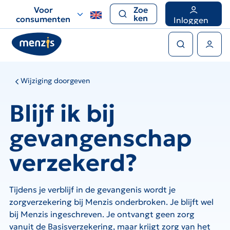
Links
Voor
Zoe
voor
ken
consumenten
Inloggen
snelle
Zoeken
navigatie
Gebruikers menu
Wijziging doorgeven
Blijf ik bij
gevangenschap
verzekerd?
Tijdens je verblijf in de gevangenis wordt je
zorgverzekering bij Menzis onderbroken. Je blijft wel
bij Menzis ingeschreven. Je ontvangt geen zorg
vanuit de Basisverzekering, maar krijgt zorg van het