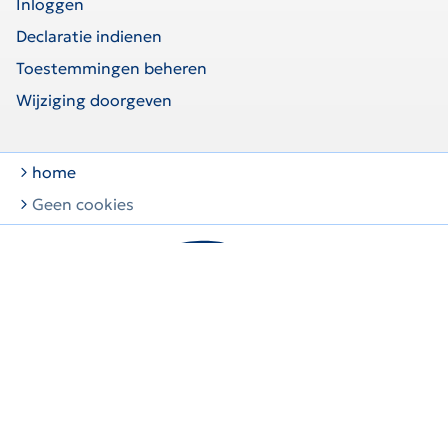
Inloggen
Declaratie indienen
Toestemmingen beheren
Wijziging doorgeven
home
Geen cookies
Dan is er Menzis.
Cookiepolicy & Cookies aanpassen
Disclaimer
Privacy
Toegankelijkheid