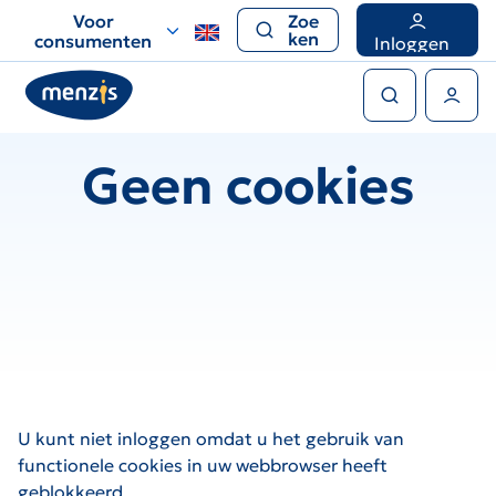
Links
Voor
Zoe
voor
ken
consumenten
Inloggen
snelle
Zoeken
navigatie
Gebruikers menu
Geen cookies
U kunt niet inloggen omdat u het gebruik van
functionele cookies in uw webbrowser heeft
geblokkeerd.