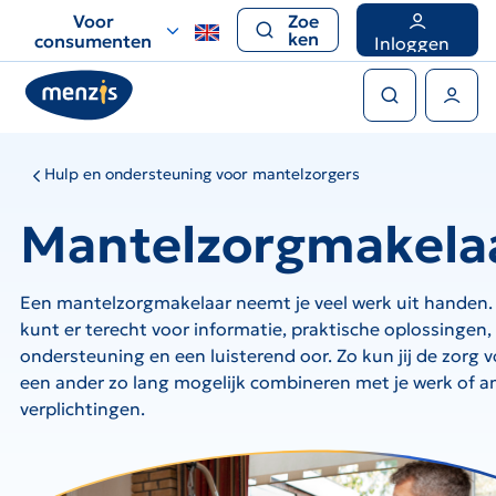
Links
Voor
Zoe
voor
ken
consumenten
Inloggen
snelle
Zoeken
navigatie
Gebruikers menu
Hulp en ondersteuning voor mantelzorgers
Mantelzorgmakela
Een mantelzorgmakelaar neemt je veel werk uit handen.
kunt er terecht voor informatie, praktische oplossingen,
ondersteuning en een luisterend oor. Zo kun jij de zorg 
een ander zo lang mogelijk combineren met je werk of a
verplichtingen.