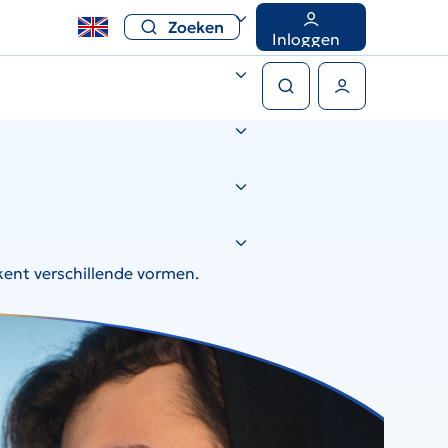
Zoeken
Inloggen
Zoeken
Gebruikers menu
t
kent verschillende vormen.