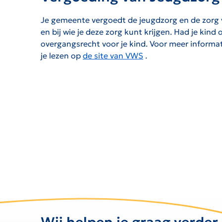
Je gemeente vergoedt de jeugdzorg en de zorg 
en bij wie je deze zorg kunt krijgen. Had je ki
overgangsrecht voor je kind. Voor meer informa
je lezen op
de site van VWS
.
De link zal worden geopend op een nieuwe pagina.