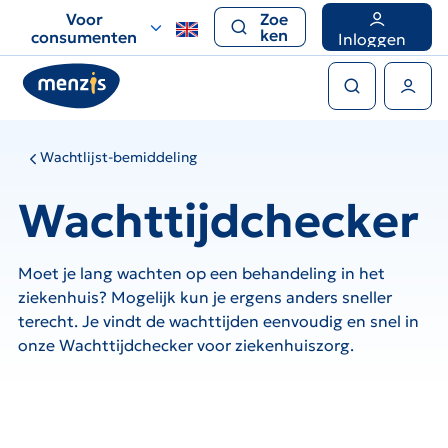
Links
Voor
Zoe
voor
ken
consumenten
Inloggen
snelle
Zoeken
navigatie
Gebruikers menu
Wachtlijst-bemiddeling
Wachttijdchecker
Moet je lang wachten op een behandeling in het
ziekenhuis? Mogelijk kun je ergens anders sneller
terecht. Je vindt de wachttijden eenvoudig en snel in
onze Wachttijdchecker voor ziekenhuiszorg.