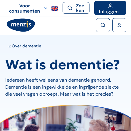
Links
Voor
Zoe
voor
ken
consumenten
Inloggen
snelle
Zoeken
navigatie
Gebruikers menu
Over dementie
Wat is dementie?
Iedereen heeft wel eens van dementie gehoord.
Dementie is een ingewikkelde en ingrijpende ziekte
die veel vragen oproept. Maar wat is het precies?