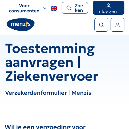
Links
Voor
Zoe
voor
ken
consumenten
Inloggen
snelle
Zoeken
navigatie
Gebruikers menu
Toestemming
aanvragen |
Ziekenvervoer
Verzekerdenformulier | Menzis
Wil je een vergoeding voor