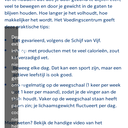
veel te bewegen en door je gewicht in de gaten te
blijven houden. Hoe langer je het volhoudt, hoe
makkelijker het wordt. Het Voedingscentrum geeft
deze praktische tips:
Deze
Eet gevarieerd, volgens de Schijf van Vijf.
externe
inhoud
Let op met producten met te veel calorieën, zout
kan
of verzadigd vet.
niet
Beweeg elke dag. Dat kan een sport zijn, maar een
worden
actieve leefstijl is ook goed.
getoond
omdat
Sta regelmatig op de weegschaal (1 keer per week
u
tot 1 keer per maand), zodat je de vinger aan de
third-
pols houdt. Vaker op de weegschaal staan heeft
party
geen zin; je lichaamsgewicht fluctueert per dag.
cookies
niet
Meer weten? Bekijk de handige video van het
hebt