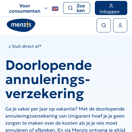
Links
Voor
Zoe
voor
ken
consumenten
Inloggen
snelle
Zoeken
navigatie
Gebruikers menu
Sluit direct af*
Doorlopende
annulerings-
verzekering
Ga je vaker per jaar op vakantie? Met de doorlopende
annuleringsverzekering van Unigarant hoef je je geen
zorgen te maken over de kosten als je je reis moet
annuleren of afbreken. En via Menzis ontvang je altijd