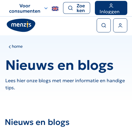
Links
Voor
Zoe
voor
ken
consumenten
Inloggen
snelle
Zoeken
navigatie
Gebruikers menu
home
Nieuws en blogs
Lees hier onze blogs met meer informatie en handige
tips.
Nieuws en blogs