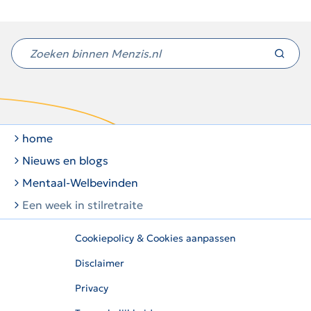
Niet
gevonden
wat
je
zocht?
home
Nieuws en blogs
Mentaal-Welbevinden
Een week in stilretraite
Cookiepolicy & Cookies aanpassen
Disclaimer
Privacy