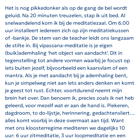
Het is nog pikkedonker als op de gang de bel wordt
geluid. Na 20 minuten treuzelen, stap ik uit bed. Al
snelwandelend kom ik bij de meditatiezaal. Om 6.00
uur installeert iedereen zich op zijn meditatiekussen
of -bankje. De stem van de teacher leidt ons langzaam
de stilte in. Bij vipassana-meditatie is je eigen
(buik)ademhaling ‘het object van aandacht’. Dit in
tegenstelling tot andere vormen waarbij je focust op
iets buiten jezelf, bijvoorbeeld een kaarsvlam of een
mantra. Als je met aandacht bij je ademhaling bent,
kun je simpelweg niet aan iets anders denken en komt
je geest tot rust. Echter, voortdurend neemt mijn
brein het over. Dan benoem ik, precies zoals ik net heb
geleerd, voor mezelf wat er aan de hand is. Piekeren,
dagdroom, to do-lijstje, herinnering, gedachtensliert…
alles komt voorbij in deze overmaat aan tijd. Want
met ons kloosterregime mediteren we dagelijks 10
uur: 6 uur zitmeditatie, 3 uur loopmeditatie en een