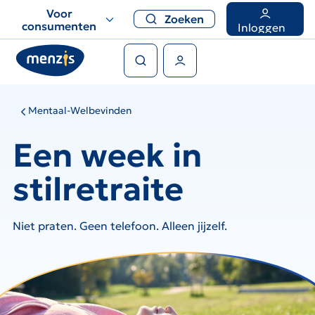
Links
Voor
Zoeken
voor
consumenten
Inloggen
snelle
Zoeken
navigatie
Gebruikers menu
Mentaal-Welbevinden
Een week in
stilretraite
Niet praten. Geen telefoon. Alleen jijzelf.