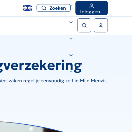
Zoeken
Inloggen
Zoeken
Gebruikers menu
gverzekering
el zaken regel je eenvoudig zelf in Mijn Menzis.