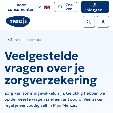
Links
Voor
Zoe
voor
ken
consumenten
Inloggen
snelle
Zoeken
navigatie
Gebruikers menu
Service en contact
Veelgestelde
vragen over je
zorgverzekering
Zorg kan soms ingewikkeld zijn. Gelukkig hebben we
op de meeste vragen snel een antwoord. Veel zaken
regel je eenvoudig zelf in Mijn Menzis.