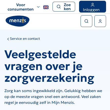
Links
Voor
Zoe
voor
ken
consumenten
Inloggen
snelle
Zoeken
navigatie
Gebruikers menu
Service en contact
Veelgestelde
vragen over je
zorgverzekering
Zorg kan soms ingewikkeld zijn. Gelukkig hebben we
op de meeste vragen snel een antwoord. Veel zaken
regel je eenvoudig zelf in Mijn Menzis.