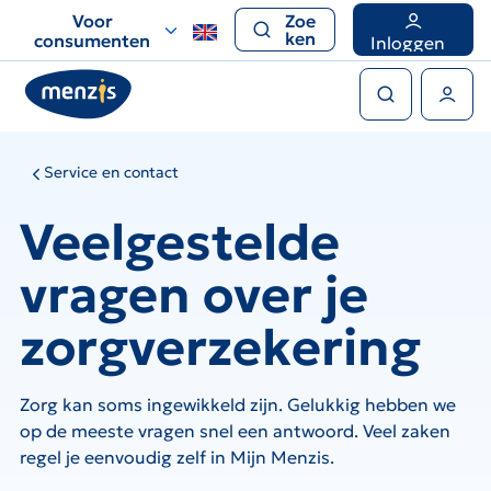
Links
Voor
Zoe
voor
ken
consumenten
Inloggen
snelle
Zoeken
navigatie
Gebruikers menu
Service en contact
Veelgestelde
vragen over je
zorgverzekering
Zorg kan soms ingewikkeld zijn. Gelukkig hebben we
op de meeste vragen snel een antwoord. Veel zaken
regel je eenvoudig zelf in Mijn Menzis.