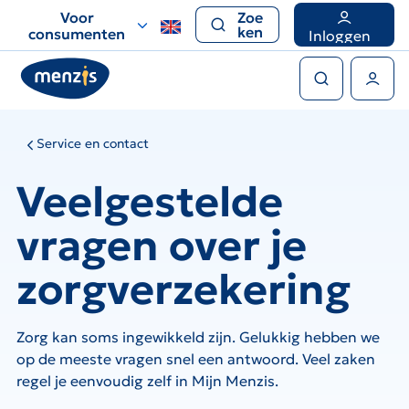
Links
Voor
Zoe
voor
ken
consumenten
Inloggen
snelle
Zoeken
navigatie
Gebruikers menu
Service en contact
Veelgestelde
vragen over je
zorgverzekering
Zorg kan soms ingewikkeld zijn. Gelukkig hebben we
op de meeste vragen snel een antwoord. Veel zaken
regel je eenvoudig zelf in Mijn Menzis.