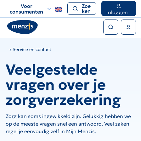
Links
Voor
Zoe
voor
ken
consumenten
Inloggen
snelle
Zoeken
navigatie
Gebruikers menu
Service en contact
Veelgestelde
vragen over je
zorgverzekering
Zorg kan soms ingewikkeld zijn. Gelukkig hebben we
op de meeste vragen snel een antwoord. Veel zaken
regel je eenvoudig zelf in Mijn Menzis.