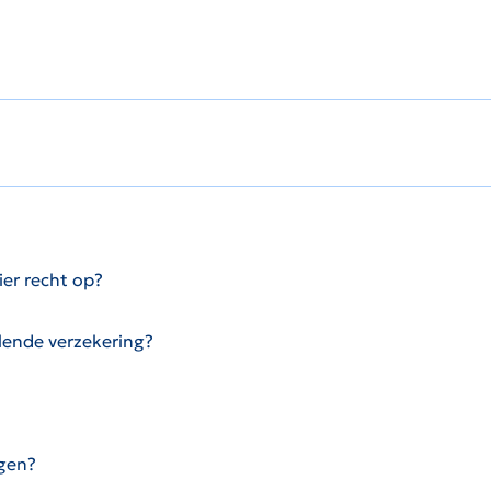
ier recht op?
llende verzekering?
ggen?