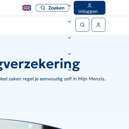
Zoeken
Inloggen
Zoeken
Gebruikers menu
gverzekering
el zaken regel je eenvoudig zelf in Mijn Menzis.