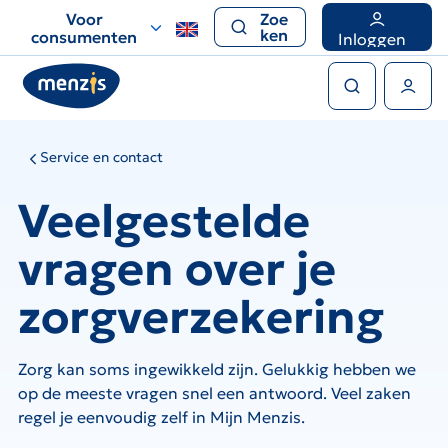
Links
Voor
Zoe
voor
ken
consumenten
Inloggen
snelle
Zoeken
navigatie
Gebruikers menu
Service en contact
Veelgestelde
vragen over je
zorgverzekering
Zorg kan soms ingewikkeld zijn. Gelukkig hebben we
op de meeste vragen snel een antwoord. Veel zaken
regel je eenvoudig zelf in Mijn Menzis.