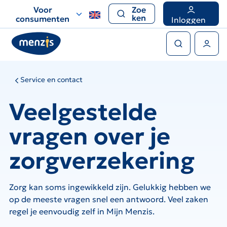
Links
Voor
Zoe
voor
ken
consumenten
Inloggen
snelle
Zoeken
navigatie
Gebruikers menu
Service en contact
Veelgestelde
vragen over je
zorgverzekering
Zorg kan soms ingewikkeld zijn. Gelukkig hebben we
op de meeste vragen snel een antwoord. Veel zaken
regel je eenvoudig zelf in Mijn Menzis.