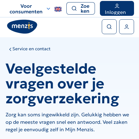
Links
Voor
Zoe
voor
ken
consumenten
Inloggen
snelle
Zoeken
navigatie
Gebruikers menu
Service en contact
Veelgestelde
vragen over je
zorgverzekering
Zorg kan soms ingewikkeld zijn. Gelukkig hebben we
op de meeste vragen snel een antwoord. Veel zaken
regel je eenvoudig zelf in Mijn Menzis.