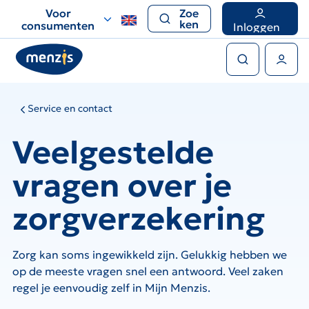
Links
Voor
Zoe
voor
ken
consumenten
Inloggen
snelle
Zoeken
navigatie
Gebruikers menu
Service en contact
Veelgestelde
vragen over je
zorgverzekering
Zorg kan soms ingewikkeld zijn. Gelukkig hebben we
op de meeste vragen snel een antwoord. Veel zaken
regel je eenvoudig zelf in Mijn Menzis.