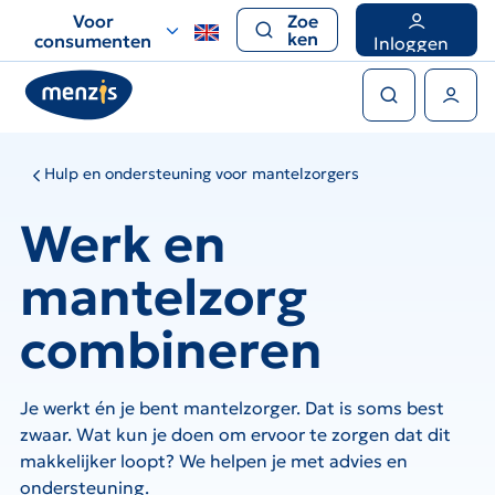
Links
Voor
Zoe
voor
ken
consumenten
Inloggen
snelle
Zoeken
navigatie
Gebruikers menu
Hulp en ondersteuning voor mantelzorgers
Werk en
mantelzorg
combineren
Je werkt én je bent mantelzorger. Dat is soms best
zwaar. Wat kun je doen om ervoor te zorgen dat dit
makkelijker loopt? We helpen je met advies en
ondersteuning.