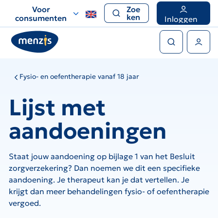
Links
Voor
Zoe
voor
ken
consumenten
Inloggen
snelle
Zoeken
navigatie
Gebruikers menu
Fysio- en oefentherapie vanaf 18 jaar
Lijst met
aandoeningen
Staat jouw aandoening op bijlage 1 van het Besluit
zorgverzekering? Dan noemen we dit een specifieke
aandoening. Je therapeut kan je dat vertellen. Je
krijgt dan meer behandelingen fysio- of oefentherapie
vergoed.