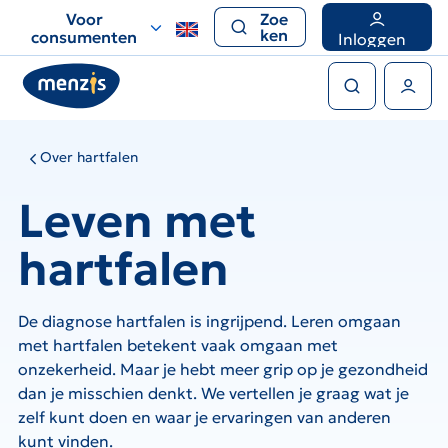
Links
Voor
Zoe
voor
ken
consumenten
Inloggen
snelle
Zoeken
navigatie
Gebruikers menu
Over hartfalen
Leven met
hartfalen
De diagnose hartfalen is ingrijpend. Leren omgaan
met hartfalen betekent vaak omgaan met
onzekerheid. Maar je hebt meer grip op je gezondheid
dan je misschien denkt. We vertellen je graag wat je
zelf kunt doen en waar je ervaringen van anderen
kunt vinden.