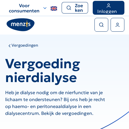
Links
Voor
Zoe
voor
ken
consumenten
Inloggen
snelle
Zoeken
navigatie
Gebruikers menu
Vergoedingen
Vergoeding
nierdialyse
Heb je dialyse nodig om de nierfunctie van je
lichaam te ondersteunen? Bij ons heb je recht
op haemo- en peritoneaaldialyse in een
dialysecentrum. Bekijk de vergoedingen.