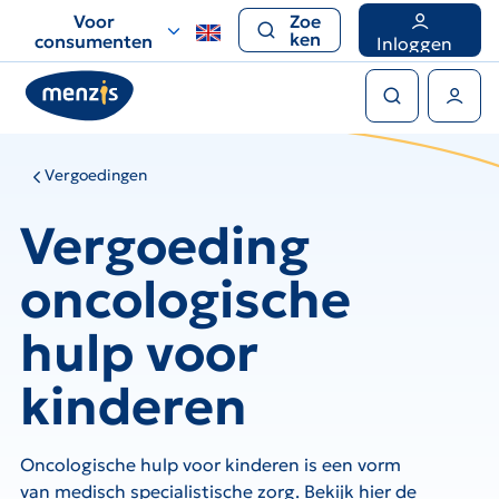
Links
Voor
Zoe
voor
ken
consumenten
Inloggen
snelle
Zoeken
navigatie
Gebruikers menu
Vergoedingen
Vergoeding
oncologische
hulp voor
kinderen
Oncologische hulp voor kinderen is een vorm
van medisch specialistische zorg. Bekijk hier de