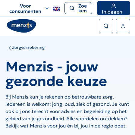
Links
Voor
Zoe
voor
ken
consumenten
Inloggen
snelle
Zoeken
navigatie
Gebruikers menu
Zorgverzekering
Menzis - jouw
gezonde keuze
Bij Menzis kun je rekenen op betrouwbare zorg.
Iedereen is welkom: jong, oud, ziek of gezond. Je kunt
ook bij ons terecht voor advies en begeleiding op het
gebied van je gezondheid. Alle voordelen ontdekken?
Bekijk wat Menzis voor jou én bij jou in de regio doet.