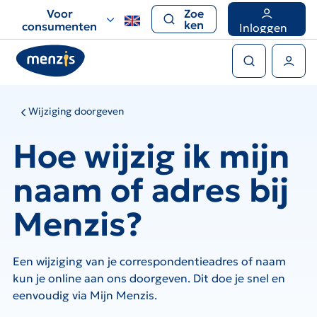
Links
Voor
Zoe
voor
ken
consumenten
Inloggen
snelle
Zoeken
navigatie
Gebruikers menu
Wijziging doorgeven
Hoe wijzig ik mijn
naam of adres bij
Menzis?
Een wijziging van je correspondentieadres of naam
kun je online aan ons doorgeven. Dit doe je snel en
eenvoudig via Mijn Menzis.